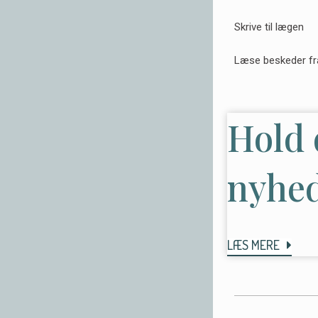
Skrive til lægen
Læse beskeder fr
Hold 
nyhed
LÆS MERE