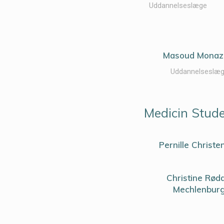
Uddannelseslæge
Masoud Mona
Uddannelseslæ
Medicin Stud
Pernille Christe
Christine Rød
Mechlenbur