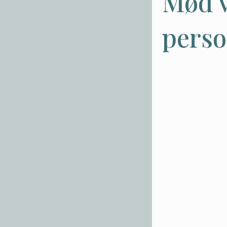
Mød 
perso