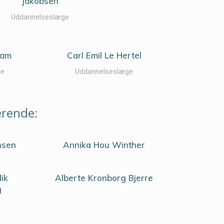
Jakobsen
Uddannelseslæge
zam
Carl Emil Le Hertel
ge
Uddannelseslæge
erende:
nsen
Annika Hou Winther
dik
Alberte Kronborg Bjerre
g