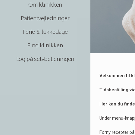
Om klinikken
Patientvejledninger
Ferie & lukkedage
Find klinikken
Log på selvbetjeningen
Velkommen til k
Tidsbestilling vi
Her kan du finde
Under menu-knappe
Forny recepter på